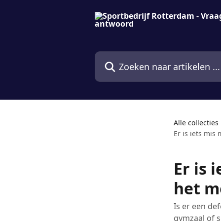
Naar de hoofdinhoud
Zoeken naar artikelen ...
Alle collecties
Er is iets mis
Er is 
het m
Is er een de
gymzaal of s