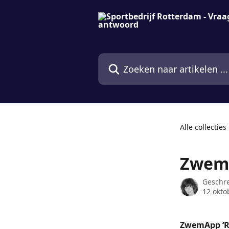
Naar de hoofdinhoud
Zoeken naar artikelen ...
Alle collecties
ZwemA
Geschr
12 okto
ZwemApp ‘R