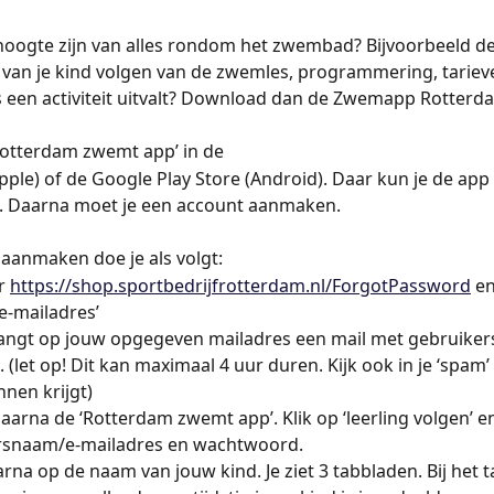
e hoogte zijn van alles rondom het zwembad? Bijvoorbeeld de
van je kind volgen van de zwemles, programmering, tarieve
 een activiteit uitvalt? Download dan de Zwemapp Rotter
‘Rotterdam zwemt app’ in de
pple) of de Google Play Store (Android). Daar kun je de app 
 Daarna moet je een account aanmaken.
aanmaken doe je als volgt:
r 
https://shop.sportbedrijfrotterdam.nl/ForgotPassword
 e
 e-mailadres’
ontvangt op jouw opgegeven mailadres een mail met gebruike
(let op! Dit kan maximaal 4 uur duren. Kijk ook in je ‘spam’
nnen krijgt)
 daarna de ‘Rotterdam zwemt app’. Klik op ‘leerling volgen’ e
rsnaam/e-mailadres en wachtwoord.
 daarna op de naam van jouw kind. Je ziet 3 tabbladen. Bij het 