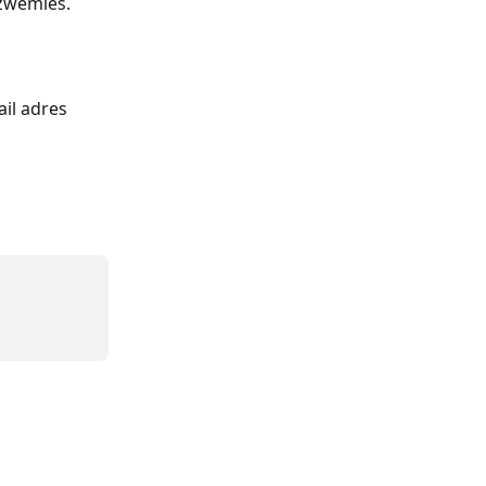
 zwemles.
il adres 
 