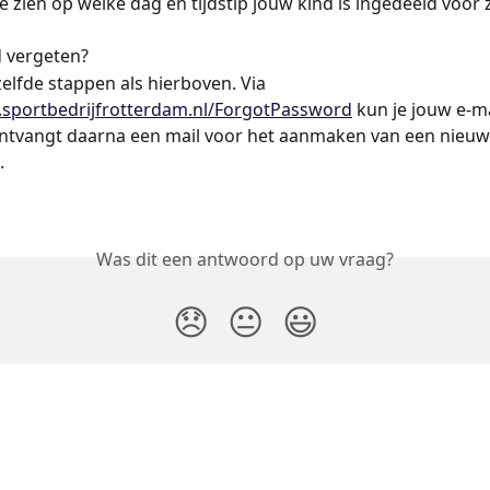
 je zien op welke dag en tijdstip jouw kind is ingedeeld voor
 vergeten?
elfde stappen als hierboven. Via 
p.sportbedrijfrotterdam.nl/ForgotPassword
 kun je jouw e-ma
 ontvangt daarna een mail voor het aanmaken van een nieuw
.
Was dit een antwoord op uw vraag?
😞
😐
😃