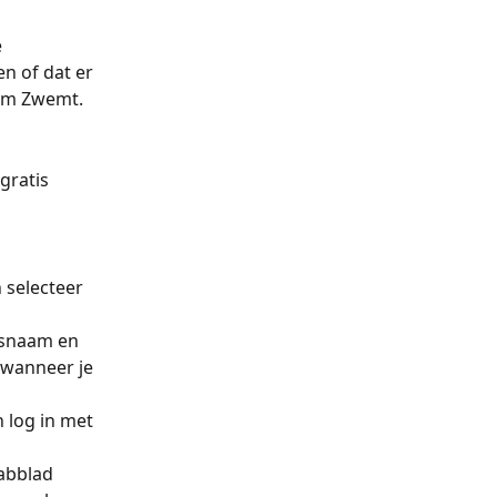
 
n of dat er 
dam Zwemt.
gratis 
n selecteer 
rsnaam en 
 wanneer je 
n log in met 
tabblad 