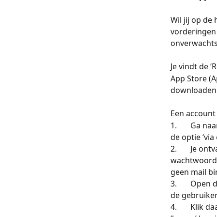
Wil jij op d
vorderingen 
onverwachts
Je vindt de 
App Store (A
downloaden.
Een account 
1.       Ga naa
de optie ‘via
2.       Je 
wachtwoord. 
geen mail bi
3.       Open
de gebruike
4.       Klik